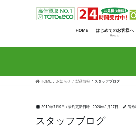
コ
ナ
ン
ビ
テ
ゲ
ン
ー
HOME
はじめてのお客様へ
ツ
シ
How to
へ
ョ
ス
ン
キ
に
ッ
移
プ
動
HOME
お知らせ
製品情報
スタッフブログ
2019年7月9日
/ 最終更新日時 :
2020年1月27日
智秀
スタッフブログ