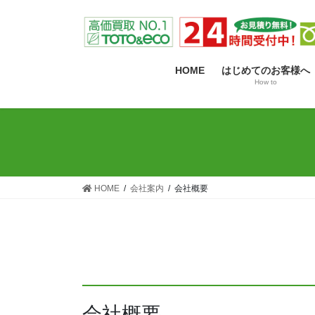
コ
ナ
ン
ビ
テ
ゲ
ン
ー
HOME
はじめてのお客様へ
ツ
シ
How to
へ
ョ
ス
ン
キ
に
ッ
移
プ
動
HOME
会社案内
会社概要
会社概要