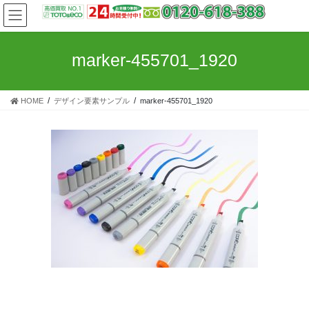
コ
ナ
ン
ビ
テ
ゲ
ン
ー
marker-455701_1920
ツ
シ
へ
ョ
ス
ン
HOME
デザイン要素サンプル
marker-455701_1920
キ
に
ッ
移
プ
動