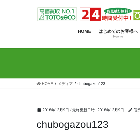
コ
ナ
ン
ビ
テ
ゲ
ン
ー
HOME
はじめてのお客様へ
ツ
シ
How to
へ
ョ
ス
ン
キ
に
ッ
移
プ
動
HOME
メディア
chubogazou123
2018年12月9日
/ 最終更新日時 :
2018年12月9日
智
chubogazou123