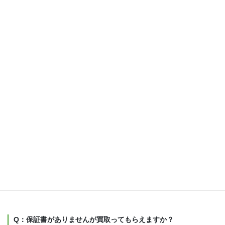
が・・
慣れているので気にしないで下さい。どんなに散らかっていても
キチンと見積もり致します。
Q：引越しや荷物の運搬もできますか？
引越し業者でもありますので安心しておまかせ下さい。
Q：どこまで準備しておけばいいですか？
お客様のプラン内容によっても変わりますので、担当営業にご確
認下さい。
Q：保証書がありませんが買取ってもらえますか？